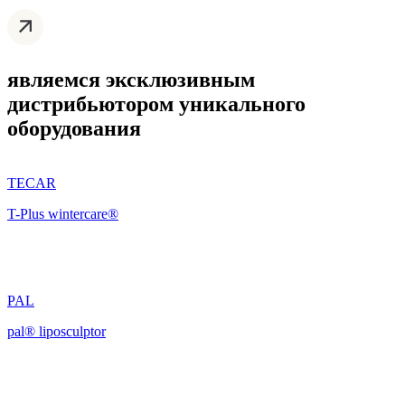
являемся
эксклюзивным
дистрибьютором
уникального
оборудования
TECAR
T-Plus wintercare®
PAL
pal® liposculptor